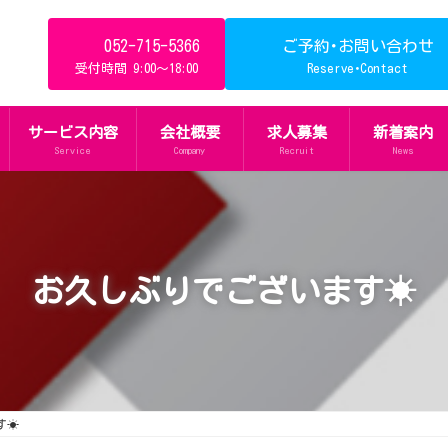
052-715-5366
ご予約･お問い合わせ
受付時間 9:00～18:00
Reserve･Contact
サービス内容
会社概要
求人募集
新着案内
Service
Company
Recruit
News
お久しぶりでございます☀
す☀