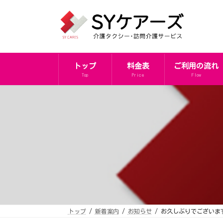
コ
ナ
ン
ビ
テ
ゲ
ン
ー
ツ
シ
へ
ョ
ス
ン
キ
に
トップ
料金表
ご利用の流れ
ッ
移
プ
動
Top
Price
Flow
トップ
新着案内
お知らせ
お久しぶりでございま