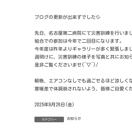
ブログの更新が出来ずでした💦
先日、名古屋第二病院にて災害訓練を行いま
組合での参加は今年で二回目になります。
今年度は昨年よりギャラリーが多く緊張しま
週明けに、災害訓練の様子を写真と共にお知
是非ご覧くださいませ(^▽^)/
朝晩、エアコンなしでも過ごせるほど涼しく
寒暖差で体調崩されないよう、皆様ご自愛く
2025年9月26日(金)
お知らせ
カテゴリー