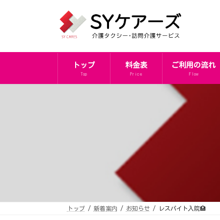
コ
ナ
ン
ビ
テ
ゲ
ン
ー
ツ
シ
へ
ョ
ス
ン
キ
に
トップ
料金表
ご利用の流れ
ッ
移
プ
動
Top
Price
Flow
トップ
新着案内
お知らせ
レスパイト入院🏥