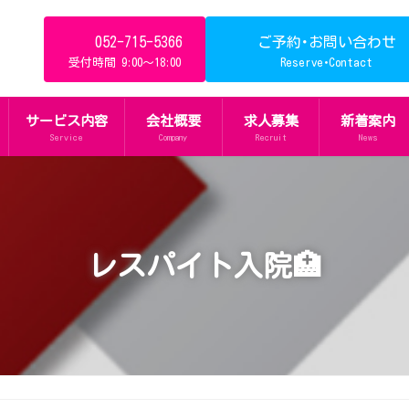
052-715-5366
ご予約･お問い合わせ
受付時間 9:00～18:00
Reserve･Contact
サービス内容
会社概要
求人募集
新着案内
Service
Company
Recruit
News
レスパイト入院🏥