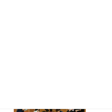
一次救命処置のことです。
民間の患者等搬送業務に従事する我々介護タクシーのドライバー
の多くは
患者等搬送乗務員の適任証を取得しており、定期的な講習を受講
しています。
また、名古屋市内の患者等搬送認定事業者として
【大規模災害時における傷病者の搬送に関する協定】を締結させ
ていただいております。
今年度のウィメンズマラソンの救護隊としても参加させていただ
くため
大変ありがたい研修となりました。