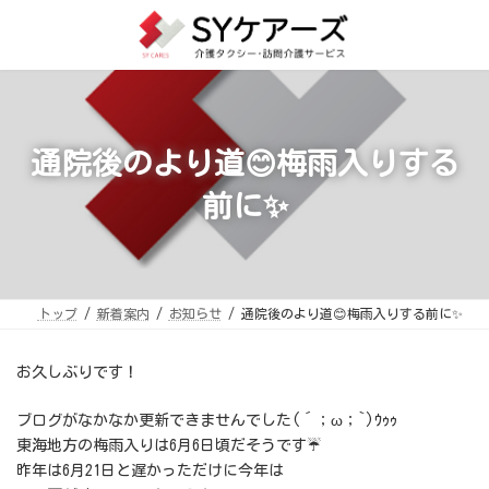
コ
ナ
ン
ビ
テ
ゲ
ン
ー
ツ
シ
へ
ョ
ス
ン
キ
に
ッ
移
プ
動
通院後のより道😊梅雨入りする
前に✨
トップ
新着案内
お知らせ
通院後のより道😊梅雨入りする前に✨
お久しぶりです！
ブログがなかなか更新できませんでした(´；ω；`)ｳｩｩ
東海地方の梅雨入りは6月6日頃だそうです☔
昨年は6月21日と遅かっただけに今年は