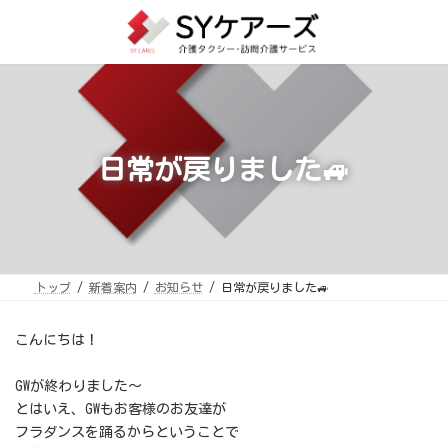
コ
ナ
ン
ビ
テ
ゲ
ン
ー
ツ
シ
へ
ョ
ス
ン
キ
に
ッ
移
プ
動
日常が戻りました🚙
トップ
新着案内
お知らせ
日常が戻りました🚙
こんにちは！
GWが終わりました～
とはいえ、GWもお客様のお友達が
フラダンスを踊るからということで